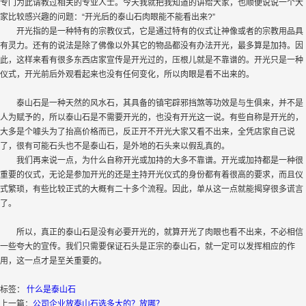
专门为此请教过相关的专业人士。今天我就把我知道的讲给大家，也顺便说说一个大
家比较感兴趣的问题：“开光后的泰山石肉眼能不能看出来?”
开光指的是一种特有的宗教仪式，它是通过特有的仪式让神像或者的宗教用品具
有灵力。还有的说法是除了佛像以外其它的物品都没有办法开光，最多算是加持。因
此，这样来看有很多东西店家宣传是开光过的，压根儿就是不靠谱的。开光只是一种
仪式，开光前后外观看起来也没有任何变化，所以肉眼是看不出来的。
泰山石是一种天然的风水石，其具备的镇宅辟邪挡煞等功效是与生俱来，并不是
人为赋予的，所以泰山石是不需要开光的，也没有开光这一说。有些自称是开光的，
大多是个噱头为了抬高价格而已，反正开不开光大家又看不出来，全凭店家自己说
了，很有可能石头也不是泰山石，是外地的石头来以假乱真的。
我们再来说一点，为什么自称开光或加持的大多不靠谱。开光或加持都是一种很
重要的仪式，无论是参加开光的还是主持开光仪式的身份都有着很高的要求，而且仪
式繁琐，有些比较正式的大概有二十多个流程。因此，单从这一点就能揭穿很多谎言
了。
所以，真正的泰山石是没有必要开光的，就算开光了肉眼也看不出来，不必相信
一些夸大的宣传。我们只需要保证石头是正宗的泰山石，就一定可以发挥相应的作
用，这一点才是至关重要的。
标签：
什么是泰山石
上一篇：
公司企业放泰山石选多大的？放哪？