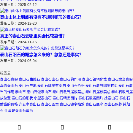
发布日期：2025-02-12
泰山山体上到底有没有不规则卵形的泰山石？
发布日期：2024-12-20
真正的泰山石去哪里买会比较靠谱？
发布日期：2024-11-16
泰山石阳石的概念怎么来的？忽悠还是事实？
发布日期：2024-06-04
标签云
泰山石真假
泰山石曲线石
泰山石山石
泰山石的作用
泰山石镇宅化煞
泰山石敢当真假
真假泰山石
泰山石产地
泰山石哪里有卖的
泰山石价格
泰山石敢当哪里有卖
泰山石敢
当的作用
泰山玉
泰山石做靠山石
泰山石敢当摆放禁忌
泰山石摆放禁忌
泰山石敢当摆
放位置
泰山石的形状
小型泰山石
泰山石精品图片
泰山石敢当图片
捡泰山石
泰山石
敢当的价格
办公室泰山石
泰山石图案
泰山石镇宅挡煞
泰山石底座
泰山石保养
纯阳
石
什么是泰山石敢当
本站文章均为泰山石鉴赏网原创文章，版权归本站作者所有，未经授权请勿转载、复
制，侵权必究。举报邮箱wjnetty@163.com