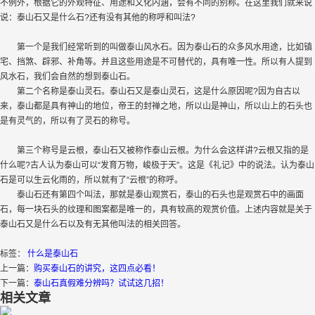
不例外，根据它的外观特征、用途和文化内涵，会有不同的别称。在这里我们就来说
说：泰山石又是什么石?还有没有其他的称呼和叫法?
第一个是我们经常听到的叫做泰山风水石。因为泰山石的众多风水用途，比如镇
宅、挡煞、辟邪、补角等。并且这些用途是不可替代的，具有唯一性。所以有人提到
风水石，我们会自然的想到泰山石。
第二个名称是泰山灵石。泰山石又是泰山灵石，这是什么原因呢?因为自古以
来，泰山都是具有神山的地位，帝王的封禅之地，所以山是神山，所以山上的石头也
是有灵气的，所以有了灵石的称号。
第三个称号是云根，泰山石又被称作泰山云根。为什么会这样讲?云根又指的是
什么呢?古人认为泰山可以“发育万物，峻极于天”。这是《礼记》中的说法。认为泰山
石是可以生云化雨的，所以就有了“云根”的称呼。
泰山石还有第四个叫法，那就是泰山观赏石，泰山的石头也是观赏石中的画面
石，每一块石头的纹理和图案都是唯一的，具有较高的观赏价值。上述内容就是关于
泰山石又是什么石以及有无其他叫法的相关回答。
标签：
什么是泰山石
上一篇：
购买泰山石的讲究，这四点必看！
下一篇：
泰山石真假难分辨吗？试试这几招！
相关文章