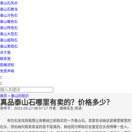
泰山石风水
泰山石敢当
泰山冷色石
泰山暖色石
泰山特色石
泰山大型石
泰山庭院石
泰山景观石
关于我
联系我
投稿须知
免责声明
首页
>
泰山石知识
真品泰山石哪里有卖的？价格多少？
发布于：2021-05-17 06:57:17
作者：随缘先生
阅读：
有位石友找到我想让我看她之前购买的一方泰山石。卖家告诉她这是哪里哪里的
石头，然后她问我卖家说的是不是真的。曾经因为帮助石友鉴定石头而得罪一些人。