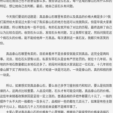
所以现在我自己也不愿意说那么多。我告诉这位石友，每个区域的泰山石有什么样的
特征，想让她自己去判断。最后，她自己说石头有问题。
今天我们要说的话题是：真品泰山石哪里有卖的以及真品的价格大概是多少?我
们虽然给大家说过大家介绍了购买泰山石的地方包括可以找我购买。但是毕竟大家素
未谋面，所以难免会有一些不信任，有的石友就开始了对比的历程，最终选择了自己
认为比较合适的。收到石头以后，发现石头有问题，又让我帮忙鉴定，然后问我花这
个假石头的价格，能不能给他弄一方真品。每次遇到这一类石友，我都只有苦笑的
份。
真品泰山石哪里有卖的，目前来看并不是去泰安就能买到真品，这完全是两码
事。况且，现在石头禁售以后，私家车带石头是会有严厉处罚的。就在十几年前，当
地的外地石数量都比本地石还多了。前段时间我给大家说起过一位石友，十几年前在
泰山脚下买了两块石头，前几天才知道一块是河北的，一块是泰山的，真的和假的掺
一块卖。
所以，如果想买到真品泰山石，要么自己多学习鉴别技巧和知识，要么是找到靠
谱的人，这两点比较重要。人品没问题，石头才有可能没问题。真品泰山石的价格，
这些年来随着政策原因是呈现一定上涨的。普通品相的手把件都要几十元了，一般的
摆件个头不大的一般都在一百多元了，品相好一些的都在几百元了，如果是有些主题
的千元以上，精品石几千上万的目前来说都不是稀罕事了。
大家心里对真品泰山石的价格有个心里预期，根据自己能接受的价格来选择石